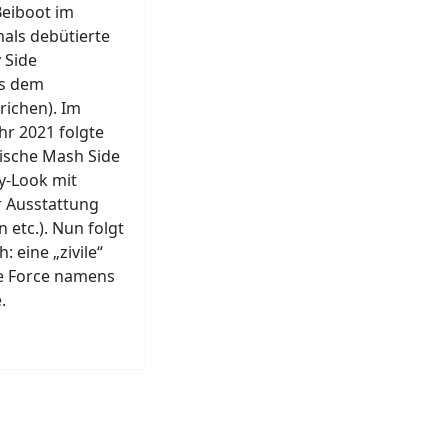
Beiboot im
ls debütierte
 Side
us dem
ichen). Im
r 2021 folgte
lische Mash Side
ry-Look mit
 Ausstattung
 etc.). Nun folgt
h: eine „zivile“
de Force namens
.