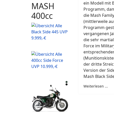
ein Modell mit 
MASH
Programm, dama
400cc
die Mash Family
(mittlerweile a
Programm gestr
Black Side 445 UVP
vergangenen Jah
9.999,-€
die sehr martia
Force im Milita
entsprechender
(Munitionskisten
400cc Side Force
der dritte Streic
UVP 10.999,-€
Version der Si
Mash Black Side
Weiterlesen ...