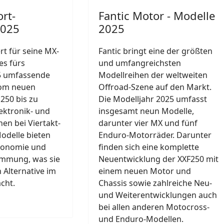
ort-
Fantic Motor - Modelle
2025
2025
rt für seine MX-
Fantic bringt eine der größten
es fürs
und umfangreichsten
5 umfassende
Modellreihen der weltweiten
om neuen
Offroad-Szene auf den Markt.
 250 bis zu
Die Modelljahr 2025 umfasst
ektronik- und
insgesamt neun Modelle,
en bei Viertakt-
darunter vier MX und fünf
odelle bieten
Enduro-Motorräder. Darunter
gonomie und
finden sich eine komplette
mmung, was sie
Neuentwicklung der XXF250 mit
 Alternative im
einem neuen Motor und
cht.
Chassis sowie zahlreiche Neu-
und Weiterentwicklungen auch
bei allen anderen Motocross-
und Enduro-Modellen.