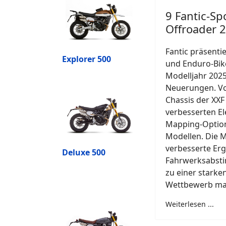
9 Fantic-Sp
Offroader 
Fantic präsentie
Explorer 500
und Enduro-Bik
Modelljahr 202
Neuerungen. V
Chassis der XXF
verbesserten El
Mapping-Option
Modellen. Die M
verbesserte Er
Deluxe 500
Fahrwerksabsti
zu einer starken
Wettbewerb ma
Weiterlesen ...