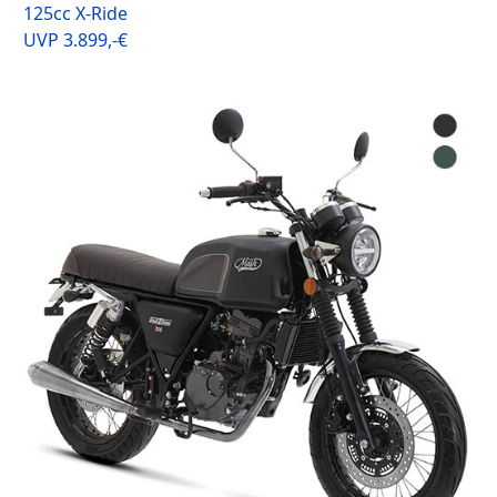
125cc X-Ride
UVP 3.899,-€