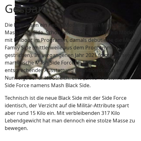
Gespann
Die Franzosen ein neues Modell auf den Markt: die
Mash Black Side. Schon seit 2017 hat man ja ein Modell
mit Beiboot im Programm, damals debütierte die Mash
Family Side (mittlerweile aus dem Programm
gestrichen). Im vergangenen Jahr 2021 folgte die sehr
martialische Mash Side Force im Military-Look mit
entsprechender Ausstattung (Munitionskisten etc.).
Nun folgt der dritte Streich: eine „zivile“ Version der
Side Force namens Mash Black Side.
Technisch ist die neue Black Side mit der Side Force
identisch, der Verzicht auf die Militär-Attribute spart
aber rund 15 Kilo ein. Mit verbleibenden 317 Kilo
Lebendgewicht hat man dennoch eine stolze Masse zu
bewegen.