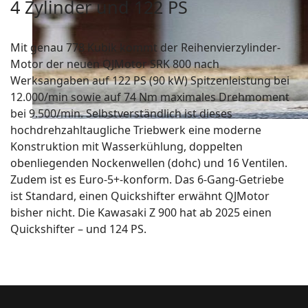
4 Zylinder und 122 PS
Mit genau 778 Kubik kommt der Reihenvierzylinder-
Motor der neuen QJMotor SRK 800 nach
Werksangaben auf 122 PS (90 kW) Spitzenleistung bei
12.000/min sowie auf 74 Nm maximales Drehmoment
bei 9.500/min. Selbstverständlich ist dieses
hochdrehzahltaugliche Triebwerk eine moderne
Konstruktion mit Wasserkühlung, doppelten
obenliegenden Nockenwellen (dohc) und 16 Ventilen.
Zudem ist es Euro-5+-konform. Das 6-Gang-Getriebe
ist Standard, einen Quickshifter erwähnt QJMotor
bisher nicht. Die Kawasaki Z 900 hat ab 2025 einen
Quickshifter – und 124 PS.