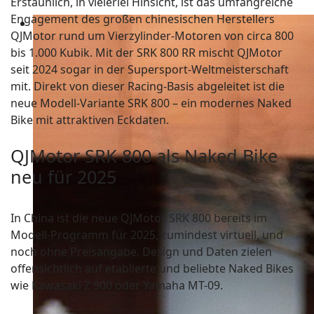
Erstaunlich, in vielerlei Hinsicht, ist das umfangreiche
Engagement des großen chinesischen Herstellers
QJMotor rund um Vierzylinder-Motoren von circa 800
bis 1.000 Kubik. Mit der SRK 800 RR mischt QJMotor
seit 2024 sogar in der Supersport-Weltmeisterschaft
mit. Direkt von dieser Racing-Basis abgeleitet ist die
neue Modell-Variante SRK 800 – ein modernes Naked
Bike mit attraktiven Eckdaten.
QJMotor SRK 800 als Naked Bike
neu für 2025
In China ist die neue QJMotor SRK 800 bereits im
Modell-Programm für 2025, zumindest virtuell, und
noch ohne Preisangabe. Design und Daten zielen
offensichtlich auf etablierte und beliebte Naked Bikes
wie Kawasaki Z 900 oder Yamaha MT-09.