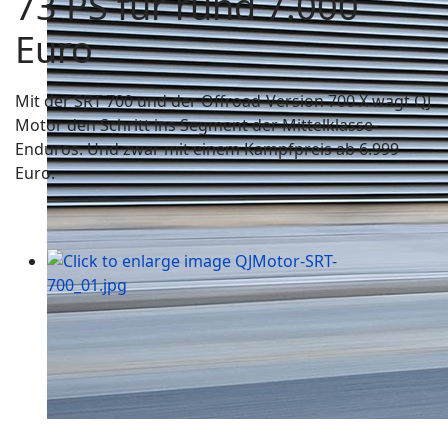
73 PS für rund 7.000
Euro
Mit der SRT 700 und der Offroad-Version 700 X wagt QJ
Motor den Schritt ins Segment der Mittelklasse-
Enduros. Und zwar mit einem Kampfpreis ab 6.999
Euro.